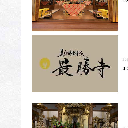
202
１
202