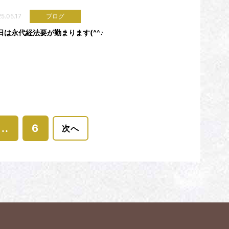
5.05.17
ブログ
日は永代経法要が勤まります(^^♪
...
6
次へ