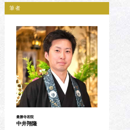
筆者
最勝寺若院
中井翔隆