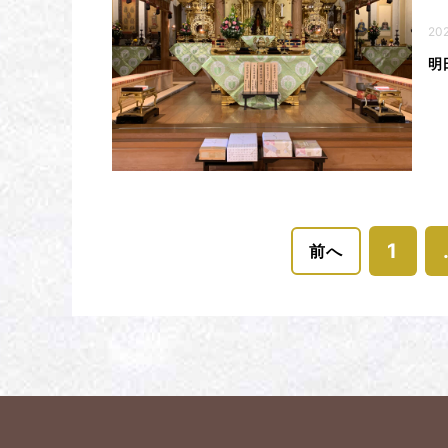
202
明
1
前へ