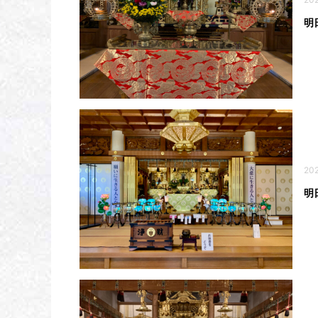
明
202
明